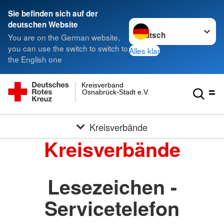
Sie befinden sich auf der
Sprache wechseln zu
deutschen Website
You are on the German website,
you can use the switch to switch to
Alles klar
the English one
Kreisverband
Osnabrück-Stadt e.V.
Kreisverbände
Kreisverbände
Lesezeichen -
Servicetelefon