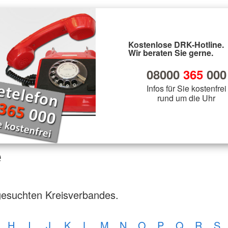
Kostenlose DRK-Hotline.
Wir beraten Sie gerne.
08000
365
000
Infos für Sie kostenfrei
rund um die Uhr
e
gesuchten Kreisverbandes.
H
I
J
K
L
M
N
O
P
Q
R
S