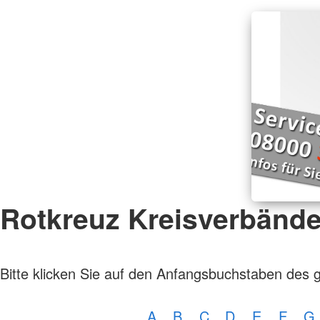
Rotkreuz Kreisverbänd
Bitte klicken Sie auf den Anfangsbuchstaben des 
A
B
C
D
E
F
G