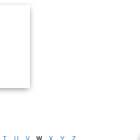
T
U
V
W
X
Y
Z