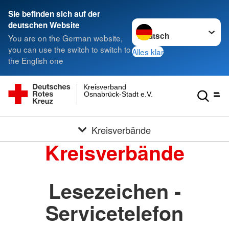
Sie befinden sich auf der
Sprache wechseln zu
deutschen Website
You are on the German website,
you can use the switch to switch to
Alles klar
the English one
Kreisverband
Osnabrück-Stadt e.V.
Kreisverbände
Kreisverbände
Lesezeichen -
Servicetelefon