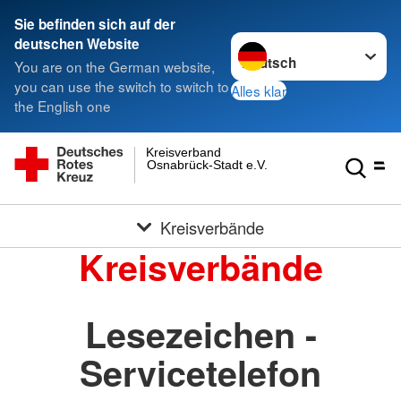
Sie befinden sich auf der
Sprache wechseln zu
deutschen Website
You are on the German website,
you can use the switch to switch to
Alles klar
the English one
Kreisverband
Osnabrück-Stadt e.V.
Kreisverbände
Kreisverbände
Lesezeichen -
Servicetelefon