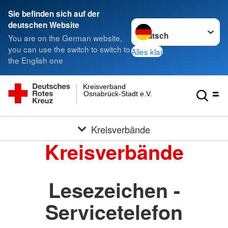
Sie befinden sich auf der
Sprache wechseln zu
deutschen Website
You are on the German website,
you can use the switch to switch to
Alles klar
the English one
Kreisverband
Osnabrück-Stadt e.V.
Kreisverbände
Kreisverbände
Lesezeichen -
Servicetelefon