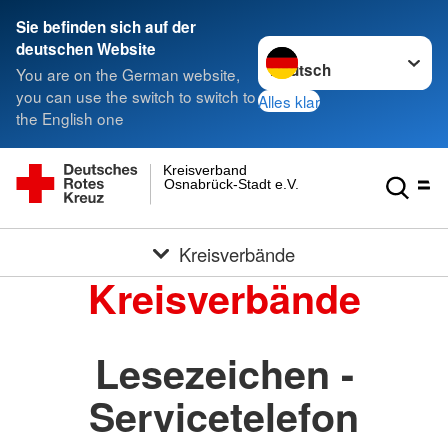
Sie befinden sich auf der
Sprache wechseln zu
deutschen Website
You are on the German website,
you can use the switch to switch to
Alles klar
the English one
Kreisverband
Osnabrück-Stadt e.V.
Kreisverbände
Kreisverbände
Lesezeichen -
Servicetelefon