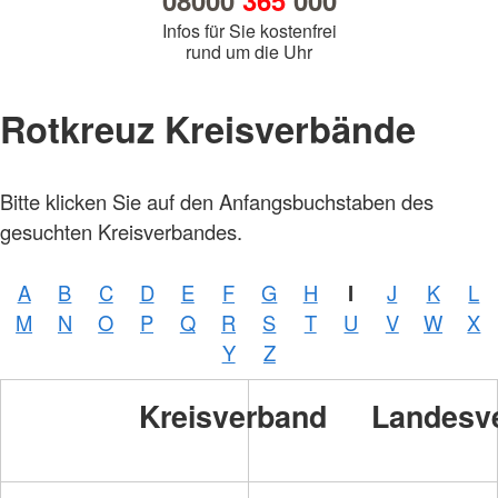
08000
365
000
Infos für Sie kostenfrei
rund um die Uhr
Rotkreuz Kreisverbände
Bitte klicken Sie auf den Anfangsbuchstaben des
gesuchten Kreisverbandes.
A
B
C
D
E
F
G
H
I
J
K
L
M
N
O
P
Q
R
S
T
U
V
W
X
Y
Z
Kreisverband
Landesv