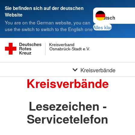
Sie befinden sich auf der deutschen
Sprache wechseln 
Website
You are on the German website, you can
Alles klar
use the switch to switch to the English one
Kreisverband
Osnabrück-Stadt e.V.
Kreisverbände
Kreisverbände
Lesezeichen -
Servicetelefon