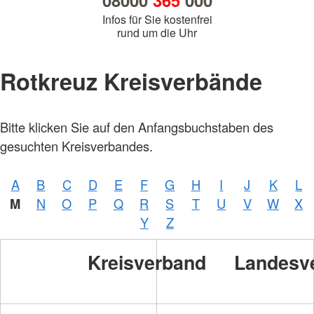
08000
365
000
Infos für Sie kostenfrei
rund um die Uhr
Rotkreuz Kreisverbände
Bitte klicken Sie auf den Anfangsbuchstaben des
gesuchten Kreisverbandes.
A
B
C
D
E
F
G
H
I
J
K
L
M
N
O
P
Q
R
S
T
U
V
W
X
Y
Z
Kreisverband
Landesv