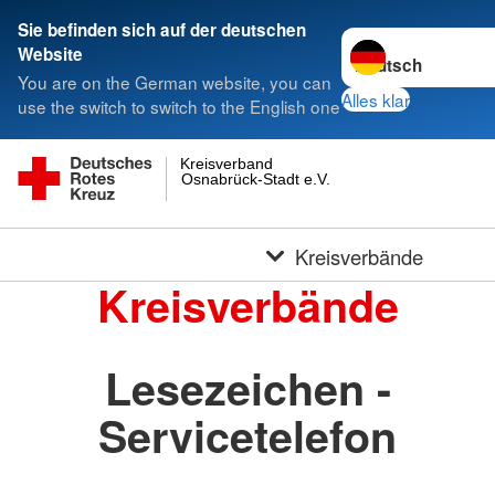
Sie befinden sich auf der deutschen
Sprache wechseln 
Website
You are on the German website, you can
Alles klar
use the switch to switch to the English one
Kreisverband
Osnabrück-Stadt e.V.
Kreisverbände
Kreisverbände
Lesezeichen -
Servicetelefon