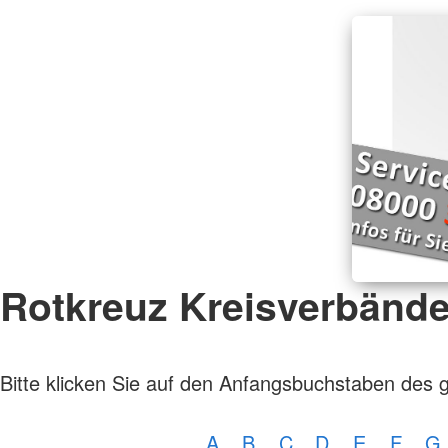
Rotkreuz Kreisverbänd
Bitte klicken Sie auf den Anfangsbuchstaben des 
A
B
C
D
E
F
G