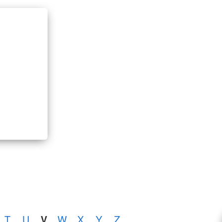
T
U
V
W
X
Y
Z