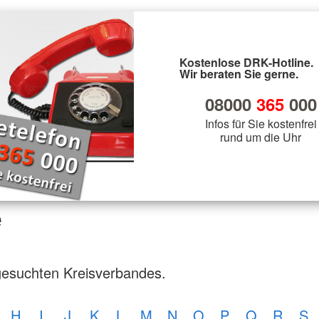
Kostenlose DRK-Hotline.
Wir beraten Sie gerne.
08000
365
000
Infos für Sie kostenfrei
rund um die Uhr
e
gesuchten Kreisverbandes.
H
I
J
K
L
M
N
O
P
Q
R
S