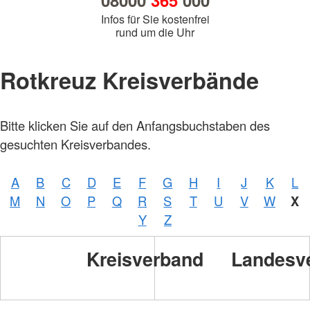
08000
365
000
Infos für Sie kostenfrei
rund um die Uhr
Rotkreuz Kreisverbände
Bitte klicken Sie auf den Anfangsbuchstaben des
gesuchten Kreisverbandes.
A
B
C
D
E
F
G
H
I
J
K
L
M
N
O
P
Q
R
S
T
U
V
W
X
Y
Z
Kreisverband
Landesv