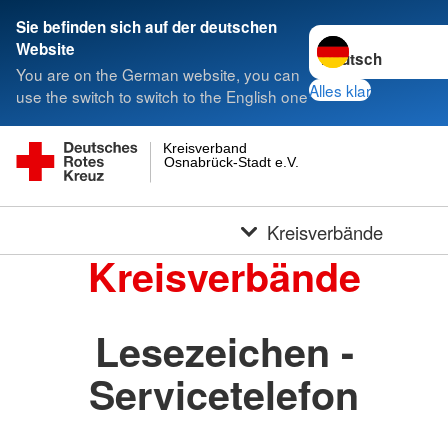
Sie befinden sich auf der deutschen
Sprache wechseln 
Website
You are on the German website, you can
Alles klar
use the switch to switch to the English one
Kreisverband
Osnabrück-Stadt e.V.
Kreisverbände
Kreisverbände
Lesezeichen -
Servicetelefon