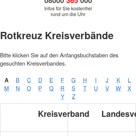
08000
365
000
Infos für Sie kostenfrei
rund um die Uhr
Rotkreuz Kreisverbände
Bitte klicken Sie auf den Anfangsbuchstaben des
gesuchten Kreisverbandes.
A
B
C
D
E
F
G
H
I
J
K
L
M
N
O
P
Q
R
S
T
U
V
W
X
Y
Z
Kreisverband
Landesv