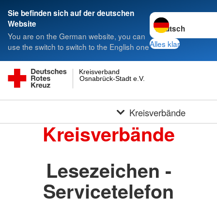
Sie befinden sich auf der deutschen
Sprache wechseln 
Website
You are on the German website, you can
Alles klar
use the switch to switch to the English one
Kreisverband
Osnabrück-Stadt e.V.
Kreisverbände
Kreisverbände
Lesezeichen -
Servicetelefon